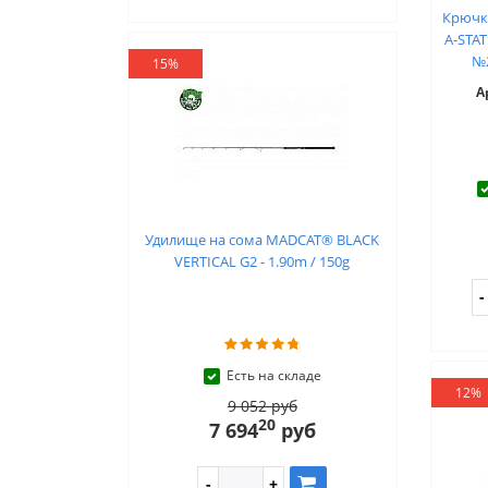
Крючк
A-STAT
№2
15%
А
Удилище на сома MADCAT® BLACK
VERTICAL G2 - 1.90m / 150g
Есть на складе
12%
9 052 руб
20
7 694
руб