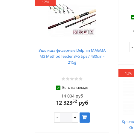
12%
Удилища фидерные Delphin MAGMA
M3 Method feeder 3+5 tips / 430cm -
215g
12%
Есть на складе
14 004 руб
52
12 323
руб
Крючки
Gr