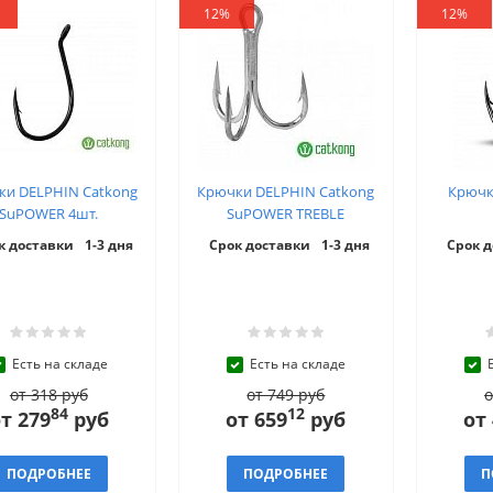
12%
12%
ки DELPHIN Catkong
Крючки DELPHIN Catkong
Крючк
SuPOWER 4шт.
SuPOWER TREBLE
к доставки
1-3 дня
Срок доставки
1-3 дня
Срок 
Есть на складе
Есть на складе
от 318 руб
от 749 руб
о
84
12
т 279
руб
от 659
руб
от
ПОДРОБНЕЕ
ПОДРОБНЕЕ
П