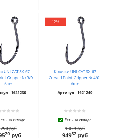
12%
и UNI CAT SX-67
Крючки UNI CAT SX-67
int Gripper № 3/0 -
Curved Point Gripper № 4/0 -
6шт.
6шт.
икул
1621230
Артикул
1621240
Есть на складе
Есть на складе
790 руб
1 079 руб
20
52
95
руб
949
руб