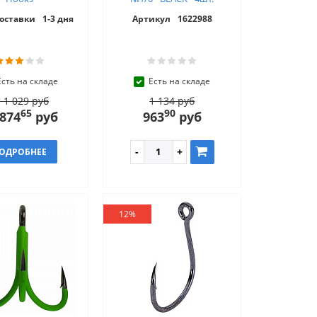
доставки
1-3 дня
Артикул
1622988
Есть на складе
Есть на складе
 1 029 руб
1 134 руб
65
90
 874
руб
963
руб
ОДРОБНЕЕ
12%