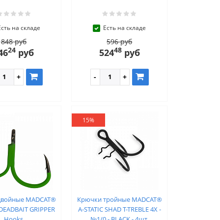
Есть на складе
Есть на складе
848 руб
596 руб
24
48
46
руб
524
руб
15%
двойные MADCAT®
Крючки тройные MADCAT®
 DEADBAIT GRIPPER
A-STATIC SHAD T-TREBLE 4X -
Hooks
№1/0 - BLACK - 4шт.