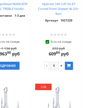
тройные MADCAT®
Крючок UNI CAT SX-67
IC TREBLE Hooks
Curved Point Gripper № 2/0 -
6шт.
доставки
1-3 дня
Артикул
1621220
Есть на складе
Есть на складе
 1 134 руб
693 руб
90
84
 963
руб
609
руб
ОДРОБНЕЕ
12%