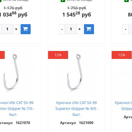
1 176 руб
1 756 руб
88
28
1 034
руб
1 545
руб
8
12%
12%
чки UNI CAT SX-99
Крючки UNI CAT SX-99
Крючки U
rior Gripper № 7/0 -
Superior Gripper № 9/0 -
Gripp
6шт.
6шт.
Арт
ртикул
1621070
Артикул
1621090