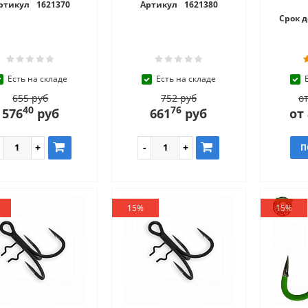
ртикул
1621370
Артикул
1621380
Срок 
Есть на складе
Есть на складе
655 руб
752 руб
от
40
76
576
руб
661
руб
от
П
15%
15%