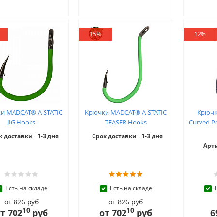
15%
12%
и MADCAT® A-STATIC
Крючки MADCAT® A-STATIC
Крючк
JIG Hooks
TEASER Hooks
Curved Po
к доставки
1-3 дня
Срок доставки
1-3 дня
Арт
Есть на складе
Есть на складе
от 826 руб
от 826 руб
10
10
т 702
руб
от 702
руб
6