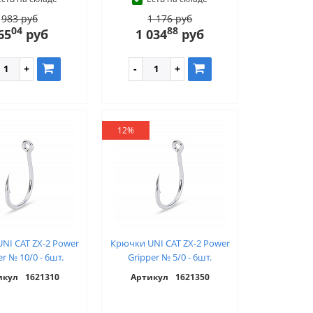
983 руб
1 176 руб
04
88
65
руб
1 034
руб
12%
NI CAT ZX-2 Power
Крючки UNI CAT ZX-2 Power
er № 10/0 - 6шт.
Gripper № 5/0 - 6шт.
икул
1621310
Артикул
1621350