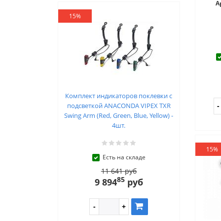
А
15%
Комплект индикаторов поклевки с
подсветкой ANACONDA VIPEX TXR
Swing Arm (Red, Green, Blue, Yellow) -
4шт.
15%
Есть на складе
11 641 руб
85
9 894
руб