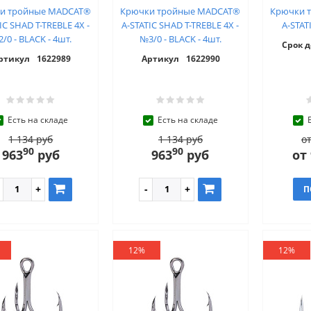
и тройные MADCAT®
Крючки тройные MADCAT®
Крючки 
IC SHAD T-TREBLE 4X -
A-STATIC SHAD T-TREBLE 4X -
A-STAT
/0 - BLACK - 4шт.
№3/0 - BLACK - 4шт.
Срок 
ртикул
1622989
Артикул
1622990
Есть на складе
Есть на складе
1 134 руб
1 134 руб
от
90
90
963
руб
963
руб
от
П
12%
12%