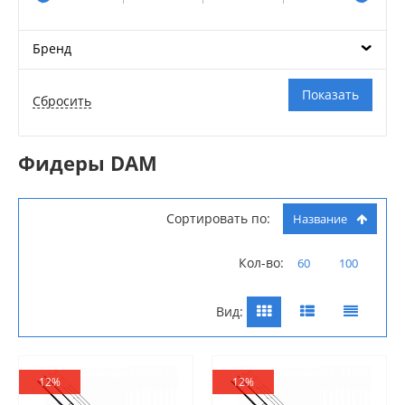
Бренд
Фидеры DAM
Сортировать по:
Название
Кол-во:
60
100
Вид:
12%
12%