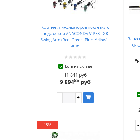
Комплект индикаторов поклевки с
подсветкой ANACONDA VIPEX TXR
Запас
Swing Arm (Red, Green, Blue, Yellow) -
KRIO
4шт.
Ар
Есть на складе
11 641 руб
85
9 894
руб
15%