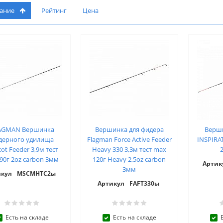
вание
Рейтинг
Цена
AGMAN Вершинка
Вершинка для фидера
Верш
дерного удилища
Flagman Force Active Feeder
INSPIRA
ot Feeder 3,9м тест
Heavy 330 3,3м тест max
90г 2oz carbon 3мм
120г Heavy 2,5oz carbon
Артик
3мм
икул
MSCMHTC2ы
Артикул
FAFT330ы
Есть на складе
Есть на складе