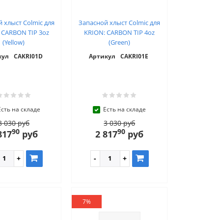
 хлыст Colmic для
Запасной хлыст Colmic для
 CARBON TIP 3oz
KRION: CARBON TIP 4oz
(Yellow)
(Green)
кул
CAKRI01D
Артикул
CAKRI01E
Есть на складе
Есть на складе
3 030 руб
3 030 руб
90
90
817
руб
2 817
руб
7%