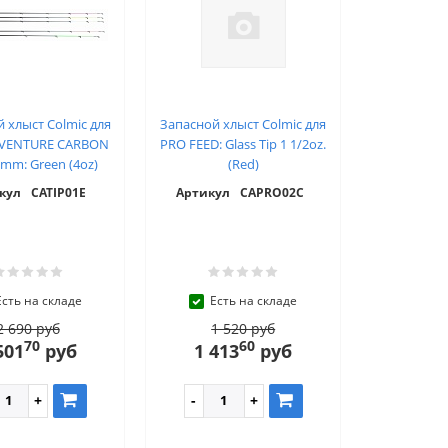
 хлыст Colmic для
Запасной хлыст Colmic для
DVENTURE CARBON
PRO FEED: Glass Tip 1 1/2oz.
0mm: Green (4oz)
(Red)
кул
CATIP01E
Артикул
CAPRO02С
Есть на складе
Есть на складе
2 690 руб
1 520 руб
70
60
501
руб
1 413
руб