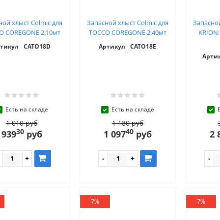
ной хлыст Colmic для
Запасной хлыст Colmic для
Запасной
O COREGONE 2.10мт
TOCCO COREGONE 2.40мт
KRION:
тикул
CATO18D
Артикул
CATO18E
Арти
Есть на складе
Есть на складе
1 010 руб
1 180 руб
30
40
939
руб
1 097
руб
2 
7%
7%