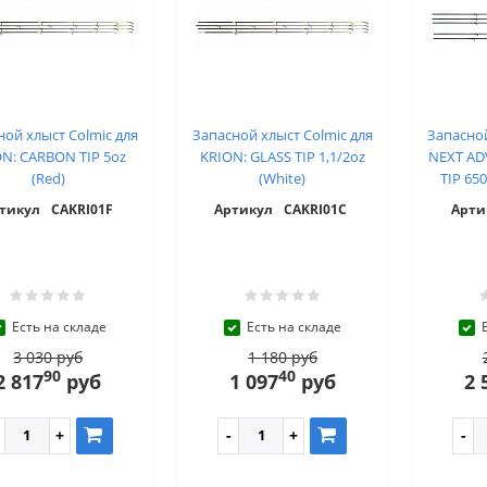
ной хлыст Colmic для
Запасной хлыст Colmic для
Запасной
N: CARBON TIP 5oz
KRION: GLASS TIP 1,1/2oz
NEXT A
(Red)
(White)
TIP 65
тикул
CAKRI01F
Артикул
CAKRI01C
Арти
Есть на складе
Есть на складе
3 030 руб
1 180 руб
90
40
2 817
руб
1 097
руб
2 