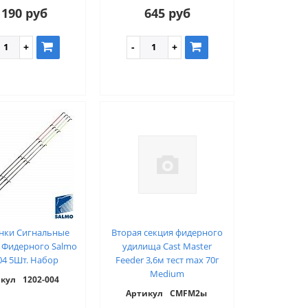
 190 руб
645 руб
нки Сигнальные
Вторая секция фидерного
 Фидерного Salmo
удилища Cast Master
04 5Шт. Набор
Feeder 3,6м тест max 70г
Medium
кул
1202-004
Артикул
CMFM2ы