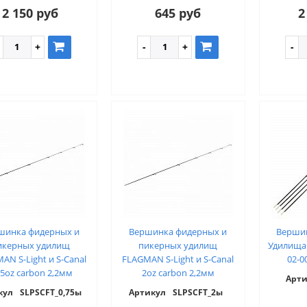
2 150 руб
645 руб
2
шинка фидерных и
Вершинка фидерных и
Верши
икерных удилищ
пикерных удилищ
Удилища
AN S-Light и S-Canal
FLAGMAN S-Light и S-Canal
02-0
75oz carbon 2,2мм
2oz carbon 2,2мм
Арти
кул
SLPSCFT_0,75ы
Артикул
SLPSCFT_2ы