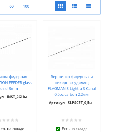
60
100
инка фидерная
Вершинка фидерных и
TION FEEDER glass
пикерных удилищ
2oz d-3mm
FLAGMAN S-Light и S-Canal
0,5oz carbon 2,2мм
ул
INST_2GHы
Артикул
SLPSCFT_0,5ы
Есть на складе
Есть на складе