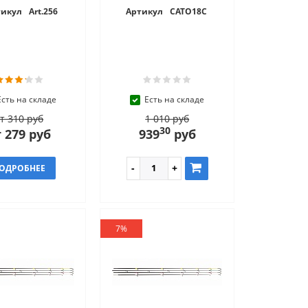
тикул
Art.256
Артикул
CATO18C
Есть на складе
Есть на складе
т 310 руб
1 010 руб
30
 279 руб
939
руб
ОДРОБНЕЕ
7%