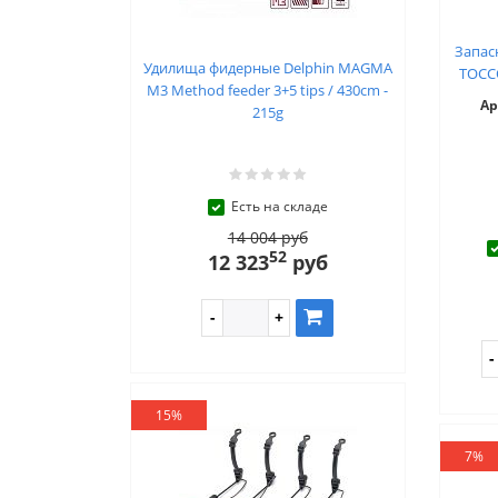
Запас
Удилища фидерные Delphin MAGMA
TOCC
M3 Method feeder 3+5 tips / 430cm -
Ар
215g
Есть на складе
14 004 руб
52
12 323
руб
15%
7%