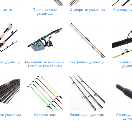
ннинги
Поплавочные
Фидерные удилища
Карповые 
удилища
ые удилища
Рыболовные наборы и
Сёрфовые удилища
Троллин
готовые комплекты
удил
ые удилища
Квивертипы
Колена для удилищ
Аксессуа
удил