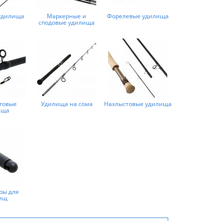
удилища
Маркерные и
Форелевые удилища
сподовые удилища
говые
Удилища на сома
Нахлыстовые удилища
ища
ры для
ищ