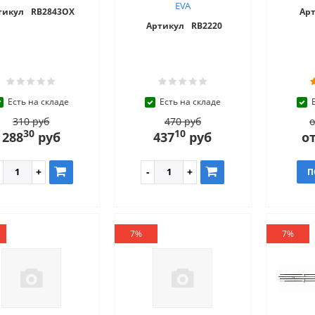
EVA
тикул
RB2843OX
Ар
Артикул
RB2220
Есть на складе
Есть на складе
310 руб
470 руб
о
30
10
288
руб
437
руб
от
П
7%
7%