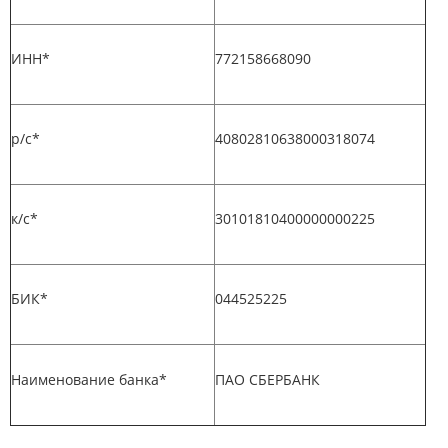
ИНН*
772158668090
р/с*
40802810638000318074
к/с*
30101810400000000225
БИК*
044525225
Наименование банка*
ПАО СБЕРБАНК