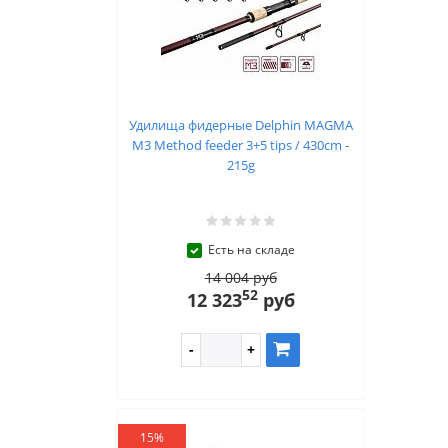
Удилища фидерные Delphin MAGMA
M3 Method feeder 3+5 tips / 430cm -
215g
Есть на складе
14 004 руб
52
12 323
руб
15%