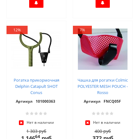
12%
7%
Рогатка прикормочная
Чашка для рогатки Colmic
Delphin Catapult SHOT
POLYESTER MESH POUCH -
Conus
Rosso
Артикул
101000363
Артикул
FNCQ05F
Нет в наличии
Нет в наличии
1 303 руб
400 руб
64
1 146
руб
372 руб