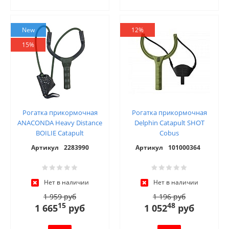
New
12%
15%
Рогатка прикормочная
Рогатка прикормочная
ANACONDA Heavy Distance
Delphin Catapult SHOT
BOILIE Catapult
Cobus
Артикул
2283990
Артикул
101000364
Нет в наличии
Нет в наличии
1 959 руб
1 196 руб
15
48
1 665
руб
1 052
руб