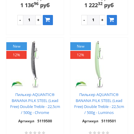
96
32
1 136
руб
1 222
руб
New
New
12%
12%
Пилькер AQUANTIC®
Пилькер AQUANTIC®
BANANA PILK STEEL (Lead
BANANA PILK STEEL (Lead
Free) Double Treble - 22,5cm
Free) Double Treble - 22,5cm
/ 500g - Chrome
/ 500g - Luminos
Артикул
5119500
Артикул
5119501