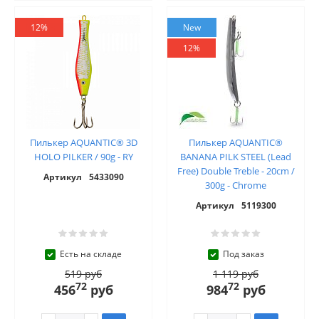
12%
New
12%
Пилькер AQUANTIC® 3D
Пилькер AQUANTIC®
HOLO PILKER / 90g - RY
BANANA PILK STEEL (Lead
Free) Double Treble - 20cm /
Артикул
5433090
300g - Chrome
Артикул
5119300
Есть на складе
Под заказ
519 руб
1 119 руб
72
72
456
руб
984
руб