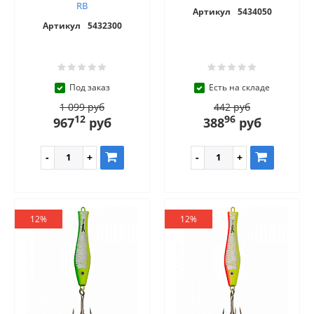
RB
Артикул
5434050
Артикул
5432300
Под заказ
Есть на складе
1 099 руб
442 руб
12
96
967
руб
388
руб
12%
12%