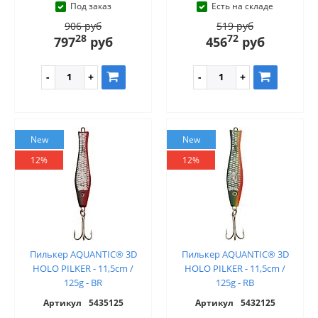
Под заказ
Есть на складе
906 руб
519 руб
28
72
797
руб
456
руб
New
New
12%
12%
Пилькер AQUANTIC® 3D
Пилькер AQUANTIC® 3D
HOLO PILKER - 11,5cm /
HOLO PILKER - 11,5cm /
125g - BR
125g - RB
Артикул
5435125
Артикул
5432125