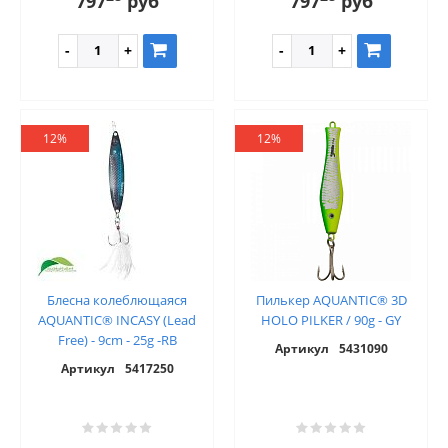
797
руб
797
руб
12%
12%
Блесна колеблющаяся
Пилькер AQUANTIC® 3D
AQUANTIC® INCASY (Lead
HOLO PILKER / 90g - GY
Free) - 9cm - 25g -RB
Артикул
5431090
Артикул
5417250