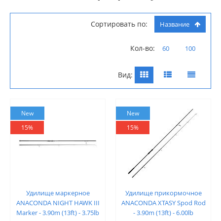
Сортировать по:
Название
Кол-во:
60
100
Вид:
New
New
15%
15%
Удилище маркерное
Удилище прикормочное
ANACONDA NIGHT HAWK III
ANACONDA XTASY Spod Rod
Marker - 3.90m (13ft) - 3.75lb
- 3.90m (13ft) - 6.00lb