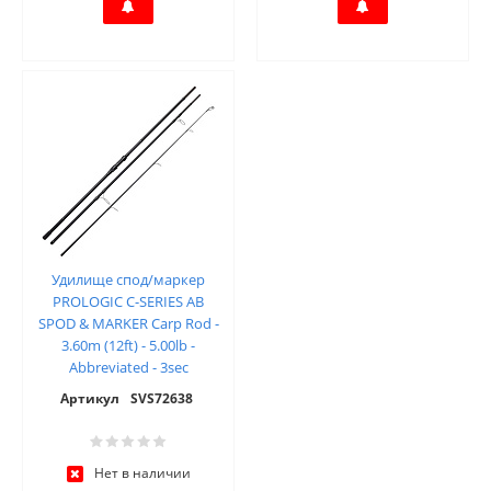
Удилище спод/маркер
PROLOGIC C-SERIES AB
SPOD & MARKER Carp Rod -
3.60m (12ft) - 5.00lb -
Abbreviated - 3sec
Артикул
SVS72638
Нет в наличии