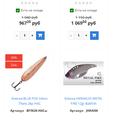
Есть на складе
Есть на складе
1 040 руб
1 150 руб
20
50
967
руб
1 069
руб
30%
Sale
Блесна BLUE FOX Inkoo
Блесна HERAKLES METAL
75мм 26р HAC
FIRE 12gr Baitfish
Артикул
BFIN26-HACы
Артикул
JHKAI06