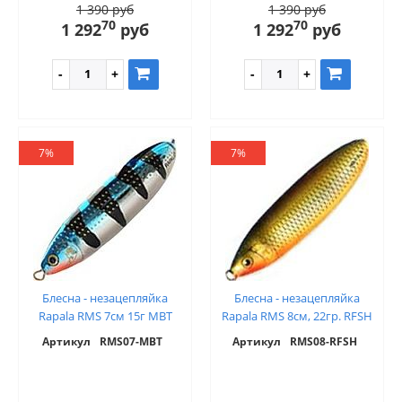
1 390 руб
1 390 руб
70
70
1 292
руб
1 292
руб
7%
7%
Блесна - незацепляйка
Блесна - незацепляйка
Rapala RMS 7см 15г MBT
Rapala RMS 8см, 22гр. RFSH
Артикул
RMS07-MBT
Артикул
RMS08-RFSH