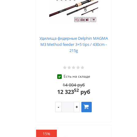
Удилища фидерные Delphin MAGMA
M3 Method feeder 3+5 tips / 430cm -
215g
Есть на складе
14 004 руб
52
12 323
руб
15%