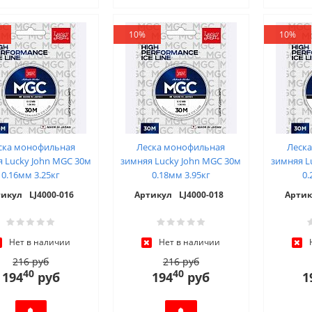
10%
10%
ска монофильная
Леска монофильная
Леск
 Lucky John MGC 30м
зимняя Lucky John MGC 30м
зимняя L
0.16мм 3.25кг
0.18мм 3.95кг
0.
тикул
LJ4000-016
Артикул
LJ4000-018
Артик
Нет в наличии
Нет в наличии
216 руб
216 руб
40
40
194
руб
194
руб
1