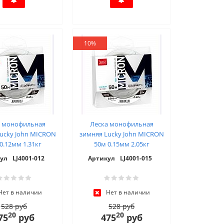
10%
а монофильная
Леска монофильная
ucky John MICRON
зимняя Lucky John MICRON
0.12мм 1.31кг
50м 0.15мм 2.05кг
ул
LJ4001-012
Артикул
LJ4001-015
Нет в наличии
Нет в наличии
528 руб
528 руб
20
20
75
руб
475
руб