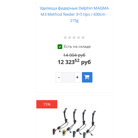
Удилища фидерные Delphin MAGMA
M3 Method feeder 3+5 tips / 430cm -
215g
Есть на складе
14 004 руб
52
12 323
руб
15%