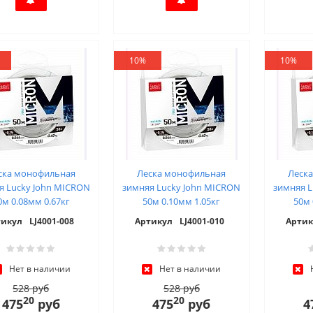
10%
10%
ска монофильная
Леска монофильная
Леск
я Lucky John MICRON
зимняя Lucky John MICRON
зимняя L
0м 0.08мм 0.67кг
50м 0.10мм 1.05кг
50м 
тикул
LJ4001-008
Артикул
LJ4001-010
Артик
Нет в наличии
Нет в наличии
528 руб
528 руб
20
20
475
руб
475
руб
4