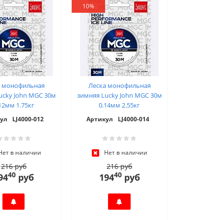
10%
а монофильная
Леска монофильная
ucky John MGC 30м
зимняя Lucky John MGC 30м
12мм 1.75кг
0.14мм 2.55кг
ул
LJ4000-012
Артикул
LJ4000-014
Нет в наличии
Нет в наличии
216 руб
216 руб
40
40
94
руб
194
руб