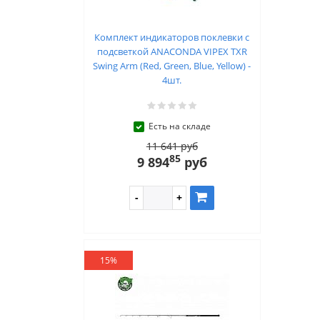
Комплект индикаторов поклевки с
подсветкой ANACONDA VIPEX TXR
Swing Arm (Red, Green, Blue, Yellow) -
4шт.
Есть на складе
11 641 руб
85
9 894
руб
15%