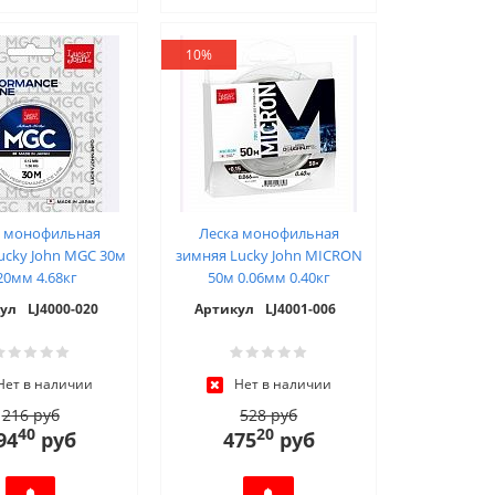
10%
а монофильная
Леска монофильная
ucky John MGC 30м
зимняя Lucky John MICRON
20мм 4.68кг
50м 0.06мм 0.40кг
ул
LJ4000-020
Артикул
LJ4001-006
Нет в наличии
Нет в наличии
216 руб
528 руб
40
20
94
руб
475
руб