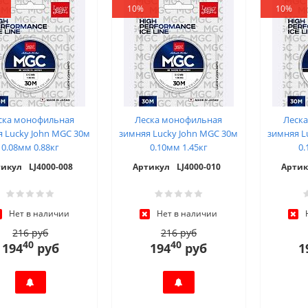
10%
10%
ска монофильная
Леска монофильная
Леск
 Lucky John MGC 30м
зимняя Lucky John MGC 30м
зимняя L
0.08мм 0.88кг
0.10мм 1.45кг
0.
тикул
LJ4000-008
Артикул
LJ4000-010
Артик
Нет в наличии
Нет в наличии
216 руб
216 руб
40
40
194
руб
194
руб
1