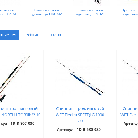
линговые
Троллинговые
Троллинговые
Троллин
ща D.A.M.
удилища OKUMA
удилища SALMO
удилищ
вание
Рейтинг
Цена
нинг троллинговый
Спиннинг троллинговый
Спинни
 NORTH LTC 30lb/2.10
WFT Electra SPEEDJIG 1000
WFT Elect
2.0
икул
1D-B-807-030
Артику
Артикул
1D-B-630-030