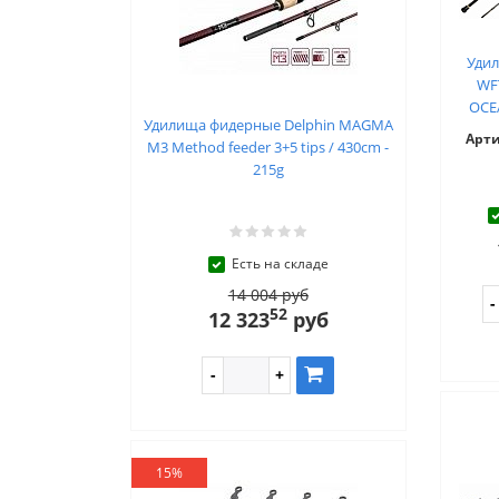
Уди
WF
OCE
Удилища фидерные Delphin MAGMA
Арт
M3 Method feeder 3+5 tips / 430cm -
215g
Есть на складе
14 004 руб
52
12 323
руб
15%