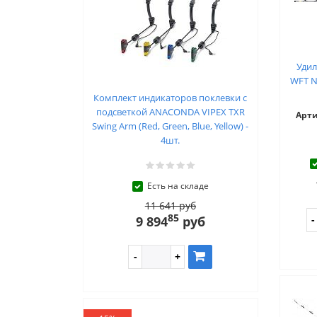
Уди
WFT N
Комплект индикаторов поклевки с
подсветкой ANACONDA VIPEX TXR
Арт
Swing Arm (Red, Green, Blue, Yellow) -
4шт.
Есть на складе
11 641 руб
85
9 894
руб