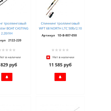
нг троллинговый
Спиннинг троллинговый
aster BOAT CASTING
WFT 68 NORTH LTC 50lb/2.10
2.20/XH
Артикул
1D-B-807-050
кул
2122-220
Нет в наличии
Нет в наличии
 829 руб
11 585 руб