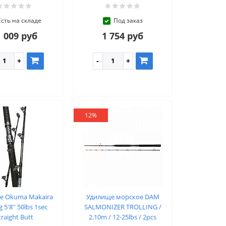
Есть на складе
Под заказ
 009 руб
1 754 руб
12%
е Okuma Makaira
Удилище морское DAM
g 5'8'' 50lbs 1sec
SALMONIZER TROLLING /
traight Butt
2.10m / 12-25lbs / 2pcs