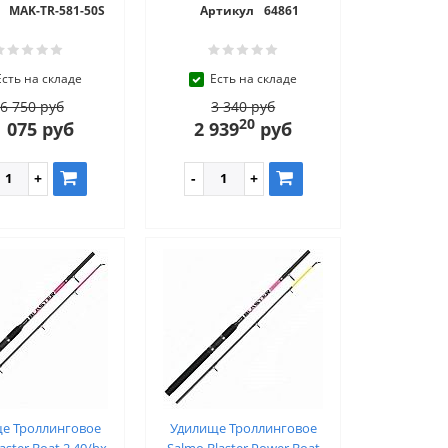
MAK-TR-581-50S
Артикул
64861
Есть на складе
Есть на складе
6 750 руб
3 340 руб
20
 075 руб
2 939
руб
е Троллинговое
Удилище Троллинговое
aster Boat 2.40/hx
Salmo Blaster Power Boat