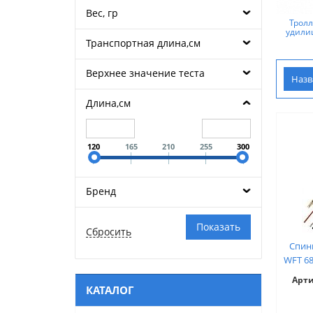
Вес, гр
Трол
удили
Транспортная длина,см
Верхнее значение теста
Наз
Длина,см
120
165
210
255
300
Бренд
Спин
WFT 68
Арт
КАТАЛОГ