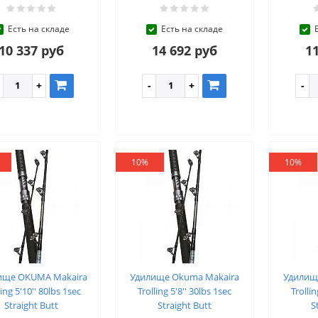
Есть на складе
Есть на складе
10 337 руб
14 692 руб
11
10%
10%
ище OKUMA Makaira
Удилище Okuma Makaira
Удилищ
ling 5'10'' 80lbs 1sec
Trolling 5'8'' 30lbs 1sec
Trollin
Straight Butt
Straight Butt
S