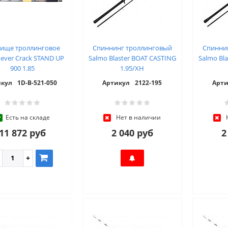
лище троллинговое
Спиннинг троллинговый
Спинни
ever Crack STAND UP
Salmo Blaster BOAT CASTING
Salmo Bl
900 1.85
1.95/XH
икул
1D-B-521-050
Артикул
2122-195
Арти
Есть на складе
Нет в наличии
11 872 руб
2 040 руб
2