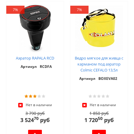
7%
7%
Аэратор RAPALA RCD
Ведро мягкое для живца с
карманом под аэратор
Артикул
RCDFA
Colmic CEFALO 13,5л
Артикул
BOXEVA02
Нет в наличии
Нет в наличии
3 790 руб
1 850 руб
70
50
3 524
руб
1 720
руб