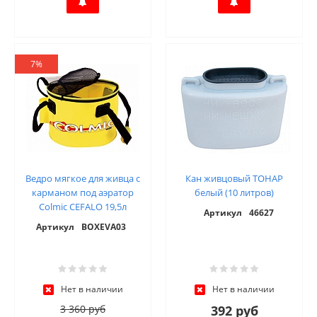
7%
Ведро мягкое для живца с
Кан живцовый ТОНАР
карманом под аэратор
белый (10 литров)
Colmic CEFALO 19,5л
Артикул
46627
Артикул
BOXEVA03
Нет в наличии
Нет в наличии
3 360 руб
392 руб