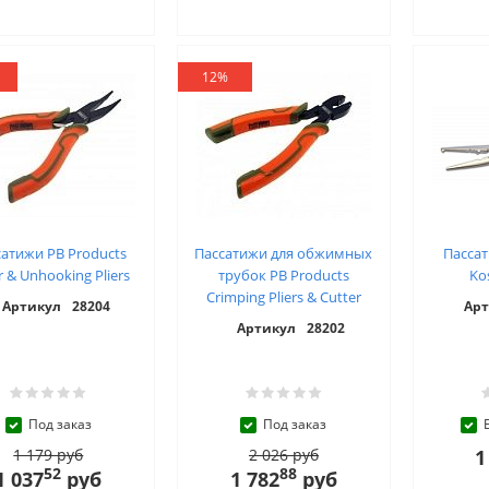
12%
сатижи PB Products
Пассатижи для обжимных
Пасса
r & Unhooking Pliers
трубок PB Products
Ko
Crimping Pliers & Cutter
Артикул
28204
Арт
Артикул
28202
Под заказ
Под заказ
1 179 руб
2 026 руб
1
52
88
1 037
руб
1 782
руб