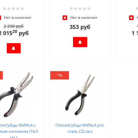
Нет в наличии
Нет в наличии
2 290 руб
353 руб
20
2 015
руб
1 
7%
скогубцы RAPALA с
Плоскогубцы RAPALA угл.
тым кончиком (16,5
сталь (22 см.)
см.)