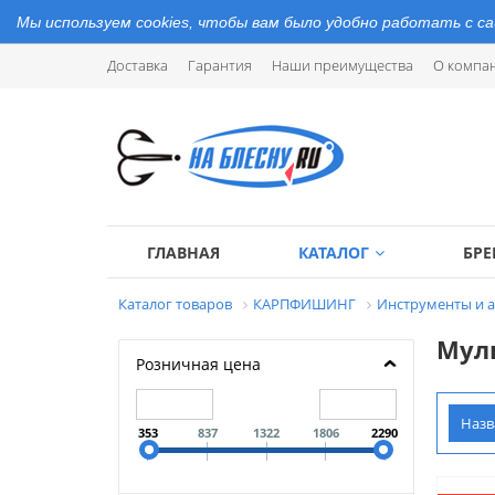
Мы используем cookies, чтобы вам было удобно работать с с
Доставка
Гарантия
Наши преимущества
О компа
ГЛАВНАЯ
КАТАЛОГ
БР
Каталог товаров
КАРПФИШИНГ
Инструменты и 
Муль
Розничная цена
Наз
353
837
1322
1806
2290