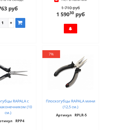
763 руб
1 710 руб
30
1 590
руб
7%
губцы RAPALA c
Плоскогубцы RAPALA мини
наконечником (10
(12,5 см.)
см.)
Артикул
RPLR-5
ртикул
RPP4