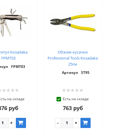
итул Kosadaka
Обжим-кусачки
FPMT03
Professional Tools Kosadaka
25см
икул
FPMT03
Артикул
ST95
Есть на складе
Есть на складе
376 руб
763 руб