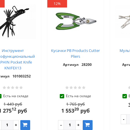
12%
Инструмент
Кусачки PB Products Cutter
Мульт
гофункциональный
Pliers
PHIN Pocket Knife
Артикул
28200
Арт
KNIFEX13
тикул
101003252
Есть на складе
Есть на складе
1 449 руб
1 765 руб
12
20
1 275
руб
1 553
руб