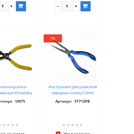
7%
атижи-кусачки
Инструмент для разжатия
альные Kosadaka
заводных колец Colmic
ртикул
UN75
Артикул
ST713PB
Есть на складе
Нет в наличии