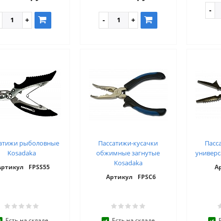
атижи рыболовные
Пассатижи-кусачки
Пасс
Kosadaka
обжимные загнутые
универс
Kosadaka
Артикул
FPSS55
А
Артикул
FPSC6
Есть на складе
Есть на складе