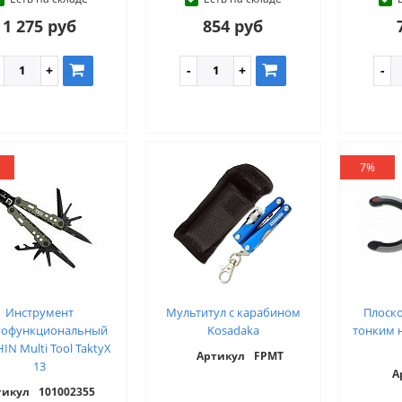
1 275 руб
854 руб
7%
Инструмент
Мультитул с карабином
Плоско
гофункциональный
Kosadaka
тонким 
IN Multi Tool TaktyX
Артикул
FPMT
13
А
тикул
101002355