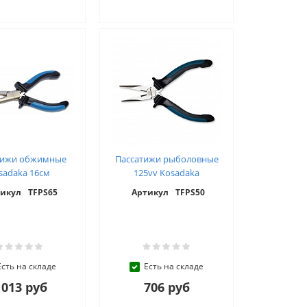
тижи обжимные
Пассатижи рыболовные
sadaka 16см
125vv Kosadaka
икул
TFPS65
Артикул
TFPS50
Есть на складе
Есть на складе
 013 руб
706 руб