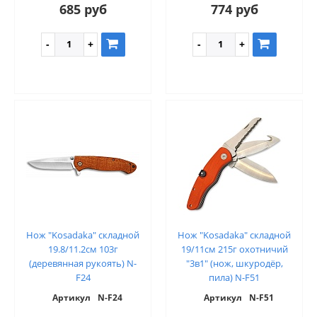
685 руб
774 руб
Нож "Kosadaka" складной
Нож "Kosadaka" складной
19.8/11.2см 103г
19/11см 215г охотничий
(деревянная рукоять) N-
"3в1" (нож, шкуродёр,
F24
пила) N-F51
Артикул
N-F24
Артикул
N-F51