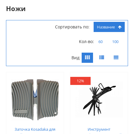
Ножи
Сортировать по:
Название
Кол-во:
60
100
Вид:
12%
Заточка Kosadaka для
Инструмент