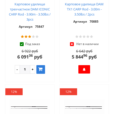
Карповое удилище
Карповое удилище DAM
трехчастное DAM ICONIC
TX1 CARP Rod - 3.00m -
CARP Rod - 3.90m - 3.50lbs /
3.50lbs / 2pcs
3pcs
Артикул
70885
Артикул
75847
Под заказ
Нет в наличии
6 922 руб
6 642 руб
36
96
6 091
руб
5 844
руб
12%
12%