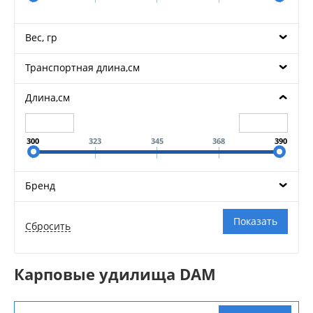
Вес, гр
Транспортная длина,см
Длина,см
300
323
345
368
390
Бренд
Карповые удилища DAM