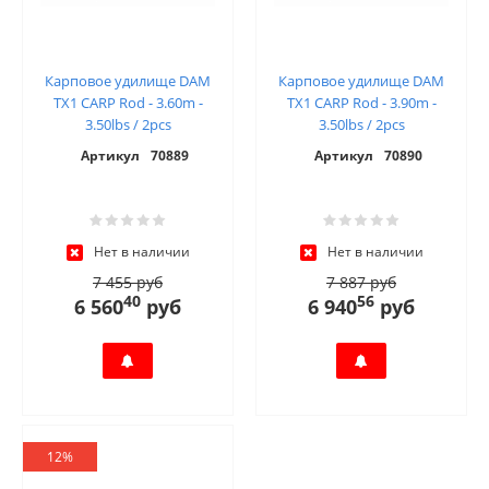
Карповое удилище DAM
Карповое удилище DAM
TX1 CARP Rod - 3.60m -
TX1 CARP Rod - 3.90m -
3.50lbs / 2pcs
3.50lbs / 2pcs
Артикул
70889
Артикул
70890
Нет в наличии
Нет в наличии
7 455 руб
7 887 руб
40
56
6 560
руб
6 940
руб
12%