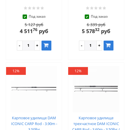
Под заказ
Под заказ
5 127 руб
6 339 руб
76
32
4 511
руб
5 578
руб
12%
12%
Карповое удилище DAM
Карповое удилище
ICONIC CARP Rod - 3.90m -
трехчастное DAM ICONIC
3.50lbs
CARP Rod - 3.60m - 3.50lbs /