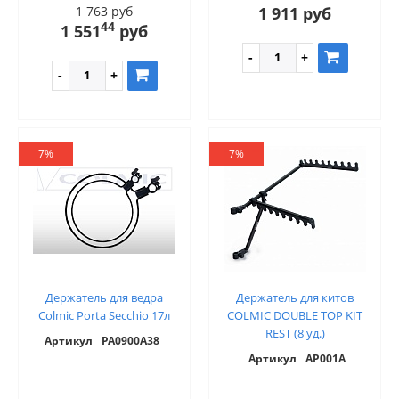
1 763 руб
1 911 руб
44
1 551
руб
7%
7%
Держатель для ведра
Держатель для китов
Colmic Porta Secchio 17л
COLMIC DOUBLE TOP KIT
REST (8 уд.)
Артикул
PA0900A38
Артикул
AP001A