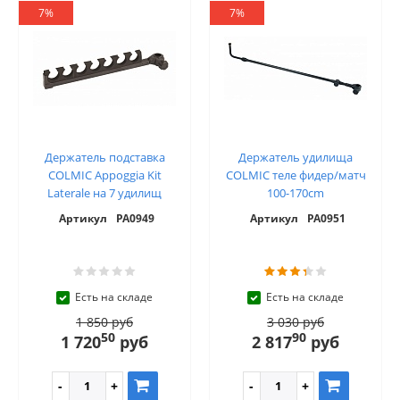
7%
7%
Держатель подставка
Держатель удилища
COLMIC Appoggia Kit
COLMIC теле фидер/матч
Laterale на 7 удилищ
100-170cm
Артикул
PA0949
Артикул
PA0951
Есть на складе
Есть на складе
1 850 руб
3 030 руб
50
90
1 720
руб
2 817
руб