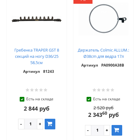
Гребенка TRAPER GST 8
Держатель Colmic ALLUM.:
секций на ногу D36/25
Ø38cm для ведра 17л
58,5см
Артикул
PA0900A38B
Артикул
81243
Есть на складе
Есть на складе
2 844 руб
2 520 руб
60
2 343
руб