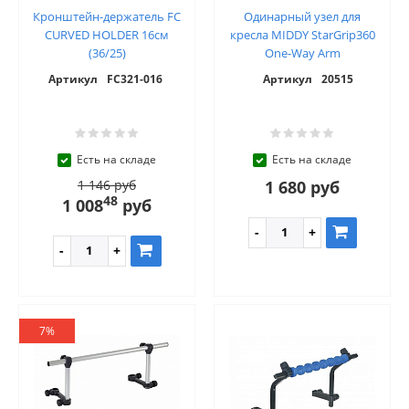
Кронштейн-держатель FC
Одинарный узел для
CURVED HOLDER 16см
кресла MIDDY StarGrip360
(36/25)
One-Way Arm
Артикул
FC321-016
Артикул
20515
Есть на складе
Есть на складе
1 146 руб
1 680 руб
48
1 008
руб
7%