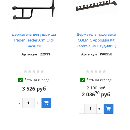
Держатель для удилища
Держатель подставка
Traper Feeder Arm Click
COLMIC Appoggia Kit
64x41см
Laterale на 10 удилищ
Артикул
22911
Артикул
PA0950
Есть на складе
Есть на складе
3 526 руб
2 190 руб
70
2 036
руб