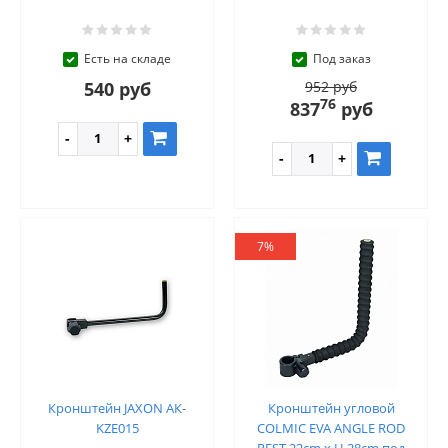
Есть на складе
Под заказ
540 руб
952 руб
76
837
руб
7%
Кронштейн JAXON АК-
Кронштейн угловой
KZE015
COLMIC EVA ANGLE ROD
REST 22cm x H.28cm под