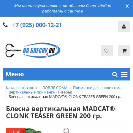
x
Мы используем cookies, чтобы вам было удобно
работать с сайтом
+7 (925) 000-12-21
Меню
Каталог товаров
ЛОВЛЯ СОМА
Приманки для ловли сома
Вертикальные приманки (Тизеры)
Блесна вертикальная MADCAT® CLONK TEASER GREEN 200 гр.
Блесна вертикальная MADCAT®
CLONK TEASER GREEN 200 гр.
15%