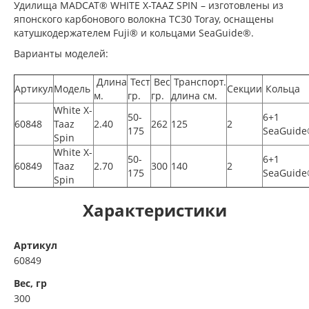
Удилища MADCAT® WHITE X-TAAZ SPIN – изготовлены из
японского карбонового волокна TC30 Toray, оснащены
катушкодержателем Fuji® и кольцами SeaGuide®.
Варианты моделей:
Длина
Тест
Вес
Транспорт.
Артикул
Модель
Секции
Кольца
м.
гр.
гр.
длина см.
White X-
50-
6+1
60848
Taaz
2.40
262
125
2
175
SeaGuid
Spin
White X-
50-
6+1
60849
Taaz
2.70
300
140
2
175
SeaGuid
Spin
Характеристики
Артикул
60849
Вес, гр
300