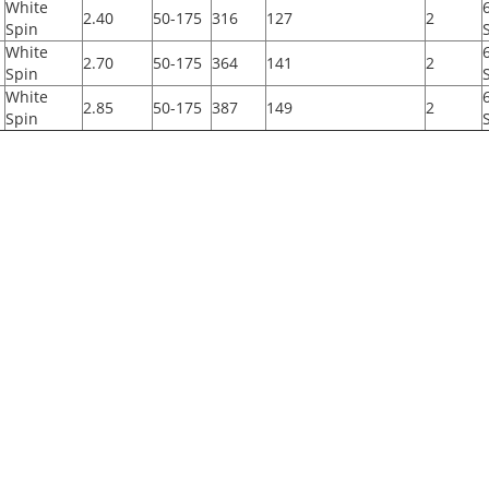
White
2.40
50-175
316
127
2
Spin
White
2.70
50-175
364
141
2
Spin
White
2.85
50-175
387
149
2
Spin