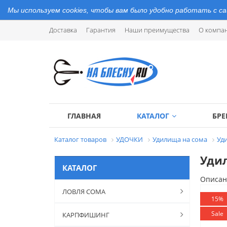
Мы используем cookies, чтобы вам было удобно работать с с
Доставка
Гарантия
Наши преимущества
О компа
ГЛАВНАЯ
КАТАЛОГ
БР
Каталог товаров
УДОЧКИ
Удилища на сома
Уд
Удил
КАТАЛОГ
Описан
ЛОВЛЯ СОМА
15%
Sale
КАРПФИШИНГ