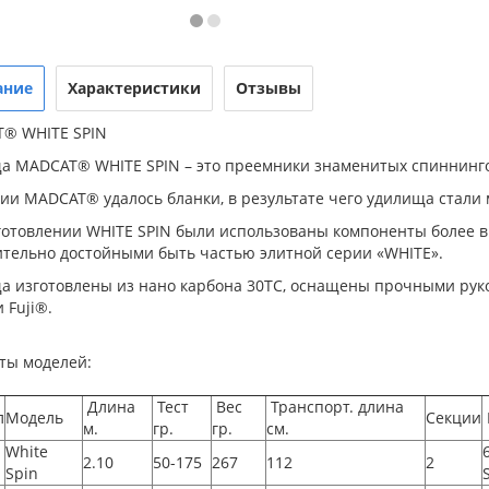
ание
Характеристики
Отзывы
® WHITE SPIN
а MADCAT® WHITE SPIN – это преемники знаменитых спиннингов
ии MADCAT® удалось бланки, в результате чего удилища стали 
готовлении WHITE SPIN были использованы компоненты более вы
ительно достойными быть частью элитной серии «WHITE».
а изготовлены из нано карбона 30TC, оснащены прочными руко
 Fuji®.
ты моделей:
Длина
Тест
Вес
Транспорт. длина
л
Модель
Секции
м.
гр.
гр.
см.
White
2.10
50-175
267
112
2
Spin