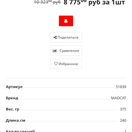
06
8 775
руб за 1шт
60
10 323
руб
Поделиться
Сравнение
Избранное
Артикул
51839
Бренд
MADCAT
Вес, гр
375
Длина,см
240
Кол-во секций
2