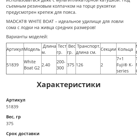
съемным резиновым колпачком на торце рукоятки
предусмотрен крепеж для пояса.
MADCAT® WHITE BOAT – идеальное удилище для ловли
сома с лодки на живца средних размеров!
Варианты моделей:
Длина
Тест
Вес
Транспорт.
Артикул
Модель
Секции
Кольца
м.
гр.
гр.
длина см.
7+1
White
200-
51839
2.40
375
126
2
Fuji® K-
Boat G2
300
series
Характеристики
Артикул
51839
Вес, гр
375
Срок доставки