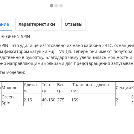
ание
Характеристики
Отзывы
® GREEN SPIN
SPIN - это удилище изготовлено из нано карбона 24TC, оснаще
 фиксатором катушки Fuji TVS-TJS. Теперь они имеют полутора
дственно в рукоятку. Благодаря чему увеличилась мощность и
но направляющими кольцами для предотвращения запутывания 
ты моделей:
Длина
Тест
Вес
Транспорт. длина
л
Модель
Секции
К
м.
гр.
гр.
см.
Green
6
2.15
40-150
275
159
2
Spin
S