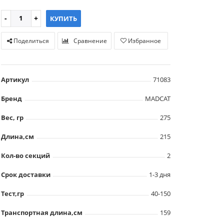
КУПИТЬ
Поделиться
Сравнение
Избранное
Артикул
71083
Бренд
MADCAT
Вес, гр
275
Длина,см
215
Кол-во секций
2
Срок доставки
1-3 дня
Тест,гр
40-150
Транспортная длина,см
159