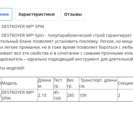
ание
Характеристики
Отзывы
T DESTROYER MP³ SPIN
 DESTROYER MP³ Spin - полупараболический строй гарантирует 
тельный бланк позволяет установить поклевку. Легкое, но мощ
и легкие приманки, но в тоже время позволяет бороться с люб
чивает все эти свойства и в сочетании с самыми прочными ко
одержатель – идеально подходящий инструмент для длительной
ты моделей:
Длина
Тест
Вес
Транспорт. длина
л
Модель
Секции
м.
гр.
гр.
см.
DESTROYER MP³
45-
1
2.10
285
109
2
SPIN
160