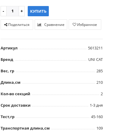
КУПИТЬ
Поделиться
Сравнение
Избранное
Артикул
5613211
Бренд
UNI CAT
Вес, гр
285
Длина,см
210
Кол-во секций
2
Срок доставки
1-3 дня
Тест,гр
45-160
Транспортная длина,см
109