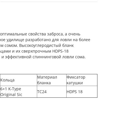
оптимальные свойства заброса, а очень
ное удилище разработано для ловли на более
ым сомом. Высокоуглеродистый бланк
льцами и их сверхпрочным HDPS-18
 и эффективной спиннинговой ловли сома.
Материал
Фиксатор
Кольца
бланка
катушки
6+1 K-Type
TC24
HDPS 18
Original Sic