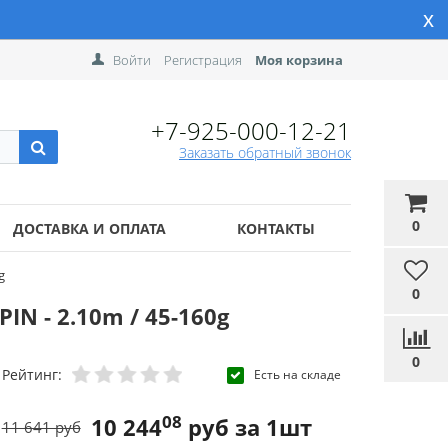
x
Войти
Регистрация
Моя корзина
+7-925-000-12-21
Заказать обратный звонок
0
ДОСТАВКА И ОПЛАТА
КОНТАКТЫ
g
0
N - 2.10m / 45-160g
0
Рейтинг:
Есть на складе
08
10 244
руб за 1шт
11 641 руб