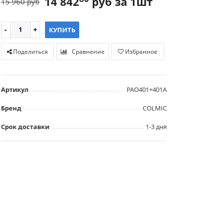
14 842
руб за 1шт
15 960 руб
КУПИТЬ
Поделиться
Сравнение
Избранное
Артикул
PAO401+401A
Бренд
COLMIC
Срок доставки
1-3 дня