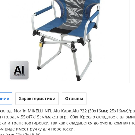
ание
Характеристики
Отзывы
склад. Norfin MIKELLI NFL Alu Карк.Alu ?22 (30x16мм; 25x16мм)/
кг/тр.разм.55x47x15см/макс.нагр.100кг Кресло складное с алюм
ки и транспортировки, так как складывется до очень компактно
м виде имеет ручку для переноски.
ы (см): 59x47x48-89,