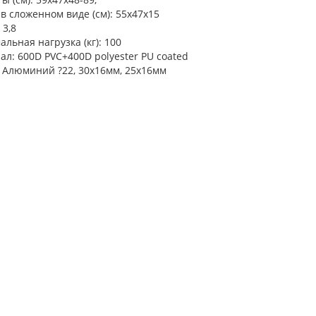
в сложенном виде (см): 55x47x15
 3,8
льная нагрузка (кг): 100
л: 600D PVC+400D polyester PU coated
 Алюминий ?22, 30x16мм, 25x16мм