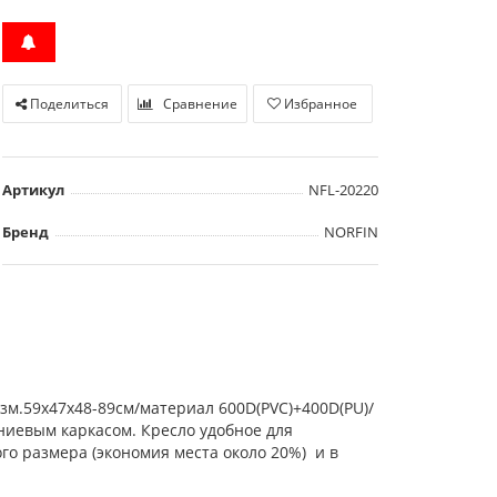
Поделиться
Сравнение
Избранное
Артикул
NFL-20220
Бренд
NORFIN
разм.59х47х48-89см/материал 600D(PVС)+400D(PU)/
иниевым каркасом. Кресло удобное для
го размера (экономия места около 20%) и в