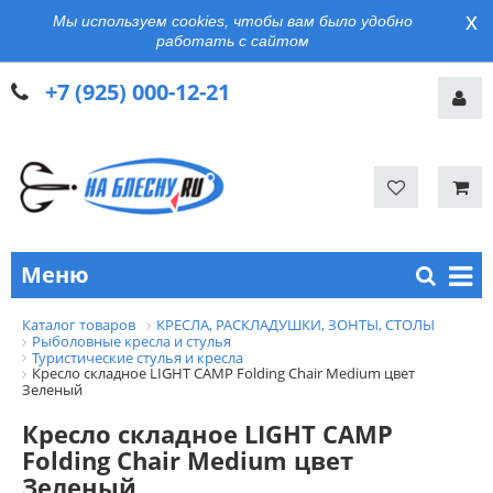
x
Мы используем cookies, чтобы вам было удобно
работать с сайтом
+7 (925) 000-12-21
Меню
Каталог товаров
КРЕСЛА, РАСКЛАДУШКИ, ЗОНТЫ, СТОЛЫ
Рыболовные кресла и стулья
Туристические стулья и кресла
Кресло складное LIGHT CAMP Folding Chair Medium цвет
Зеленый
Кресло складное LIGHT CAMP
Folding Chair Medium цвет
Зеленый