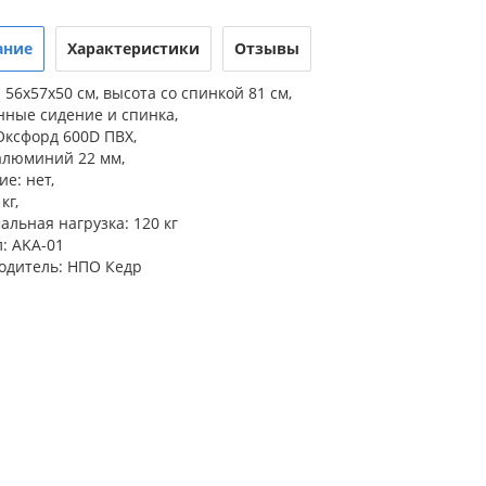
ание
Характеристики
Отзывы
 56х57х50 см, высота со спинкой 81 см,
нные сидение и спинка,
Оксфорд 600D ПВХ,
алюминий 22 мм,
е: нет,
кг,
льная нагрузка: 120 кг
: AKА-01
одитель: НПО Кедр