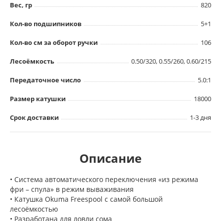
Вес, гр
820
Кол-во подшипников
5+1
Кол-во см за оборот ручки
106
Лесоёмкость
0.50/320, 0.55/260, 0.60/215
Передаточное число
5.0:1
Размер катушки
18000
Срок доставки
1-3 дня
Описание
• Система автоматического переключения «из режима
фри – спула» в режим вываживания
• Катушка Okuma Freespool с самой большой
лесоёмкостью
• Разработана для ловли сома