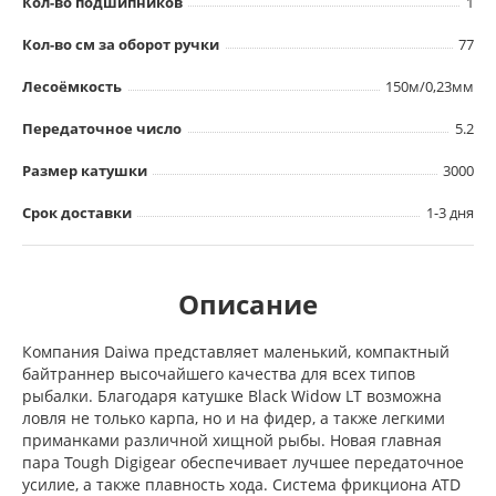
Кол-во подшипников
1
Кол-во см за оборот ручки
77
Лесоёмкость
150м/0,23мм
Передаточное число
5.2
Размер катушки
3000
Срок доставки
1-3 дня
Описание
Компания Daiwa представляет маленький, компактный
байтраннер высочайшего качества для всех типов
рыбалки. Благодаря катушке Black Widow LT возможна
ловля не только карпа, но и на фидер, а также легкими
приманками различной хищной рыбы. Новая главная
пара Tough Digigear обеспечивает лучшее передаточное
усилие, а также плавность хода. Система фрикциона ATD