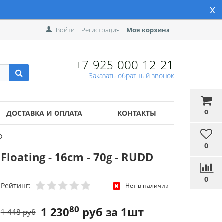
x
Войти
Регистрация
Моя корзина
+7-925-000-12-21
Заказать обратный звонок
0
ДОСТАВКА И ОПЛАТА
КОНТАКТЫ
D
0
oating - 16cm - 70g - RUDD
0
Рейтинг:
Нет в наличии
80
1 230
руб за 1шт
1 448 руб