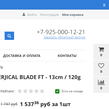
x
Войти
Регистрация
Моя корзина
+7-925-000-12-21
Заказать обратный звонок
0
ДОСТАВКА И ОПЛАТА
КОНТАКТЫ
0g
0
JICAL BLADE FT - 13cm / 120g
0
Рейтинг:
Есть на складе
36
1 537
руб за 1шт
1 747 руб