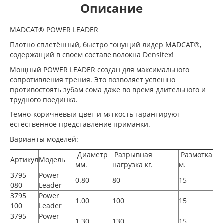
Описание
MADCAT® POWER LEADER
Плотно сплетённый, быстро тонущий лидер MADCAT®,
содержащий в своем составе волокна Densitex!
Мощный POWER LEADER создан для максимального
сопротивления трения. Это позволяет успешно
противостоять зубам сома даже во время длительного и
трудного поединка.
Темно-коричневый цвет и мягкость гарантируют
естественное представление приманки.
Варианты моделей:
Диаметр
Разрывная
Размотка
Артикул
Модель
мм.
нагрузка кг.
м.
3795
Power
0.80
80
15
080
Leader
3795
Power
1.00
100
15
100
Leader
3795
Power
1.30
130
15