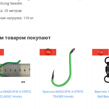
licing Needle.
а: 25 метров.
ая нагрузка: 110 кг.
им товаром покупают
15%
15%
и MADCAT® A-STATIC
Крючки MADCAT® A-STATIC
Вертлюг 
CLASSIC Hooks
TEASER Hooks
Ball Bea