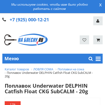
x
Мы используем cookies, чтобы вам было удобно
работать с сайтом
+7 (925) 000-12-21
Меню
Каталог товаров
ЛОВЛЯ СОМА
Поплавки на сома
Поплавок Underwater DELPHIN Catfish Float CKG SubCALM -
20g
Поплавок Underwater DELPHIN
Catfish Float CKG SubCALM - 20g
12%