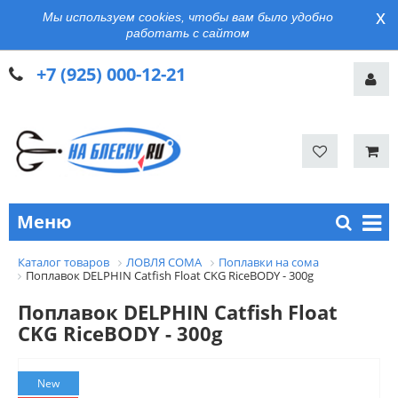
x
Мы используем cookies, чтобы вам было удобно
работать с сайтом
+7 (925) 000-12-21
Меню
Каталог товаров
ЛОВЛЯ СОМА
Поплавки на сома
Поплавок DELPHIN Catfish Float CKG RiceBODY - 300g
Поплавок DELPHIN Catfish Float
CKG RiceBODY - 300g
New