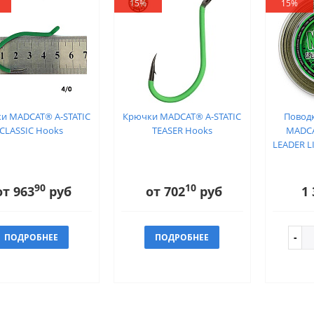
15%
15%
и MADCAT® A-STATIC
Крючки MADCAT® A-STATIC
Повод
CLASSIC Hooks
TEASER Hooks
MADCA
LEADER LI
90
10
от 963
руб
от 702
руб
1 
ПОДРОБНЕЕ
ПОДРОБНЕЕ