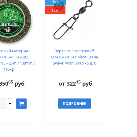
New
15%
ковый материал
Вертлюг с застежкой
T® SPLICEABLE
MADCAT® Stainless Crane
NE - 25m / 1.0mm /
Swivel With Snap - 5 шт.
110kg
65
15
350
руб
от 322
руб
ПОДРОБНЕЕ