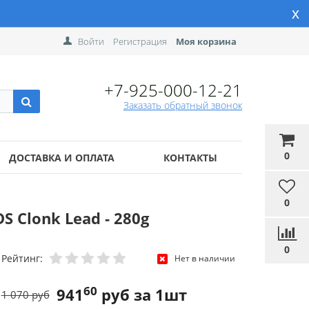
x
Войти
Регистрация
Моя корзина
+7-925-000-12-21
Заказать обратный звонок
0
ДОСТАВКА И ОПЛАТА
КОНТАКТЫ
0
S Clonk Lead - 280g
0
Рейтинг:
Нет в наличии
60
941
руб за 1шт
1 070 руб