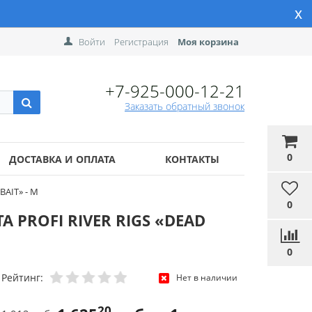
x
Войти
Регистрация
Моя корзина
+7-925-000-12-21
Заказать обратный звонок
0
ДОСТАВКА И ОПЛАТА
КОНТАКТЫ
BAIT» - M
0
A PROFI RIVER RIGS «DEAD
0
Рейтинг:
Нет в наличии
20