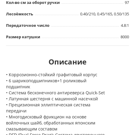
Кол-во см за оборот ручки
97
Лесоёмкость
0.40/210, 0.45/165, 0.50/135
Передаточное число
4.8:1
Размер катушки
8000
Описание
• Коррозионно-стойкий графитовый корпус
• 6 шарикоподшипников+1 роликовый
подшипник
• Система бесконечного антиреверса Quick-Set
• Латунная шестерня с машинной насечкой
• Прецизионная эллиптическая система
передачи
• Многодисковый фрикцион на основе
войлочных шайб, обработанных японским
смазывающим составом
• DFD (Dual Force Drag): Система двустороннего