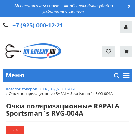
x
Мы используем cookies, чтобы вам было удобно
работать с сайтом
+7 (925) 000-12-21
Меню
Каталог товаров
ОДЕЖДА
Очки
Очки поляризационные RAPALA Sportsman`s RVG-004A
Очки поляризационные RAPALA
Sportsman`s RVG-004A
7%