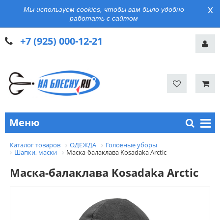
x
Мы используем cookies, чтобы вам было удобно
работать с сайтом
+7 (925) 000-12-21
Меню
Каталог товаров
ОДЕЖДА
Головные уборы
Шапки, маски
Маска-балаклава Kosadaka Arctic
Маска-балаклава Kosadaka Arctic