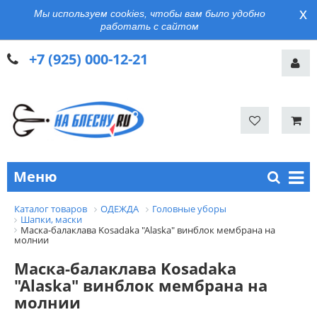
x
Мы используем cookies, чтобы вам было удобно
работать с сайтом
+7 (925) 000-12-21
Меню
Каталог товаров
ОДЕЖДА
Головные уборы
Шапки, маски
Маска-балаклава Kosadaka "Alaska" винблок мембрана на
молнии
Маска-балаклава Kosadaka
"Alaska" винблок мембрана на
молнии