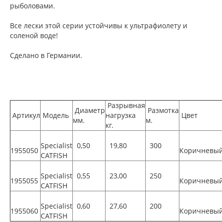
рыболовами.
Все лески этой серии устойчивы к ультрафиолету и
соленой воде!
Сделано в Германии.
Разрывная
Диаметр
Размотка
Артикул
Модель
нагрузка
Цвет
мм.
м.
кг.
Specialist
0,50
19,80
300
1955050
Коричневы
CATFISH
Specialist
0,55
23,00
250
1955055
Коричневы
CATFISH
Specialist
0,60
27,60
200
1955060
Коричневы
CATFISH