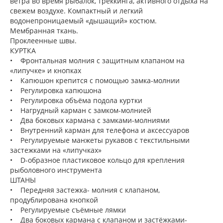
ветра во время рыбалок, треккинга, активного отдыха на
свежем воздухе. Компактный и легкий
водонепроницаемый «дышащий» костюм.
Мембранная ткань.
Проклеенные швы.
КУРТКА
• Фронтальная молния с защитным клапаном на
«липучке» и кнопках
• Капюшон крепится с помощью замка-молнии
• Регулировка капюшона
• Регулировка объёма подола куртки
• Нагрудный карман с замком-молнией
• Два боковых кармана с замками-молниями
• Внутренний карман для телефона и аксессуаров
• Регулируемые манжеты рукавов с текстильными
застежками на «липучках»
• D-образное пластиковое кольцо для крепления
рыболовного инструмента
ШТАНЫ
• Передняя застежка- молния с клапаном,
продублирована кнопкой
• Регулируемые съёмные лямки
• Два боковых кармана с клапаном и застёжками-