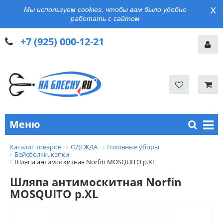
x
Мы используем cookies, чтобы вам было удобно
работать с сайтом
+7 (925) 000-12-21
Меню
Каталог товаров
ОДЕЖДА
Головные уборы
Бейсболки, кепки
Шляпа антимоскитная Norfin MOSQUITO р.XL
Шляпа антимоскитная Norfin
MOSQUITO р.XL