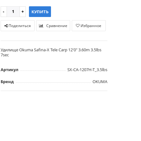
КУПИТЬ
Поделиться
Сравнение
Избранное
Удилище Okuma Safina-X Tele Carp 12'0" 3.60m 3.5lbs
7sec
Артикул
SX-CA-1207H-T_3.5lbs
Бренд
OKUMA