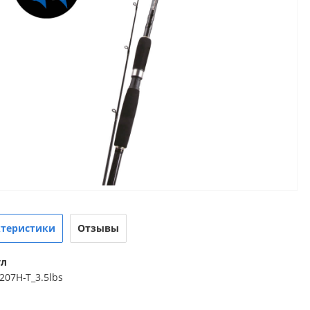
ктеристики
Отзывы
ул
207H-T_3.5lbs