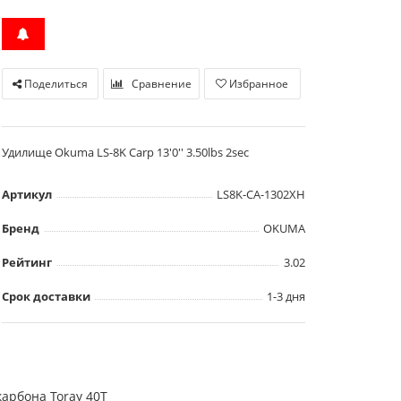
Поделиться
Сравнение
Избранное
Удилище Okuma LS-8K Carp 13'0'' 3.50lbs 2sec
Артикул
LS8K-CA-1302XH
Бренд
OKUMA
Рейтинг
3.02
Срок доставки
1-3 дня
карбона Toray 40T