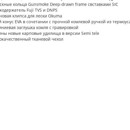
ускные кольца Gunsmoke Deep-drawn frame свставками SIC
кодержатель Fuji TVS и DNPS
новая клипса для лески Okuma
й конус EVA в сочетании с прочной комлевой ручкой из термоу
иниевая заглушка комля с гравировкой
пны новые карповые удилища в версии Semi tele
кокачественный тканевой чехол