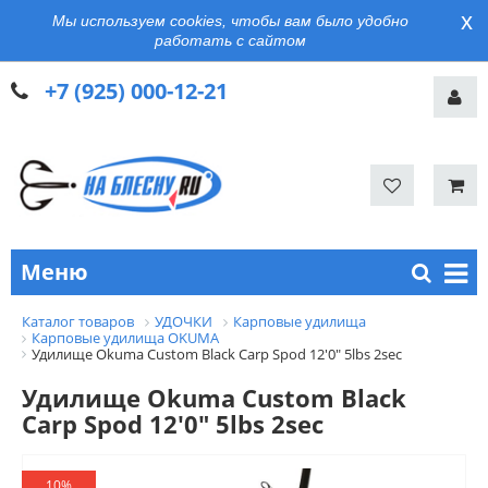
x
Мы используем cookies, чтобы вам было удобно
работать с сайтом
+7 (925) 000-12-21
Меню
Каталог товаров
УДОЧКИ
Карповые удилища
Карповые удилища OKUMA
Удилище Okuma Custom Black Carp Spod 12'0" 5lbs 2sec
Удилище Okuma Custom Black
Carp Spod 12'0" 5lbs 2sec
10%