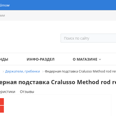
айтом
нии
ЕНДЫ
ИНФО-РАЗДЕЛ
О МАГАЗИНЕ
И
Держатели, гребенки
Фидерная подставка Cralusso Method rod rest
рная подставка Cralusso Method rod re
еристики
Отзывы