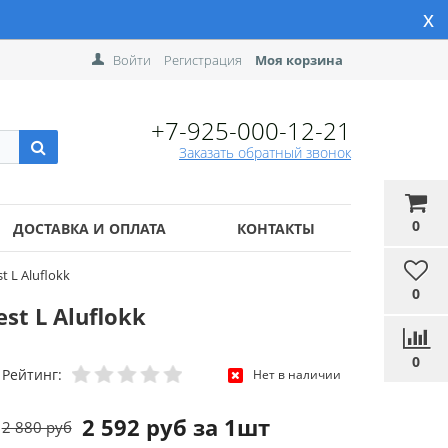
x
Войти
Регистрация
Моя корзина
+7-925-000-12-21
Заказать обратный звонок
0
ДОСТАВКА И ОПЛАТА
КОНТАКТЫ
 L Aluflokk
0
st L Aluflokk
0
Рейтинг:
Нет в наличии
2 592 руб за 1шт
2 880 руб