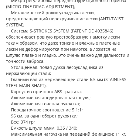
Микро регулировка переднего фрикционного тормоза
(MICRO-FINE DRAG ADJUSTMENT);
Металлический ролик укладчика лески,
предотвращающий перекручивание лески (ANTI-TWIST
SYSTEM);
Система S-STROKES SYSTEM (PATENT DE 4035846)
обеспечивает ровную крестообразную намотку лески
таким образом, что даже тонкие и влажные плетеные
лески не деформируются при намотке, а ложатся на
шпулю плавно и гладко. Это очень важно для дальности и
точности заброса;
Утолщенная, полая дужка лесоукладчика из
нержавеющей стали;
Главный вал из нержавеющей стали 6,5 мм (STAINLESS
STEEL MAIN SHAFT);
Корпус из прочного ABS графита;
Алюминиевая анодированная шпуля;
Алюминиевая точеная рукоятка;
Передаточное соотношение 5.1:1;
96 см. за один оборот рукоятки;
Вес: 374 гр;
Емкость шпули мм/м: 0,35 / 340;
Максимальная нагрузка на передний фрикцион: 11 кг.